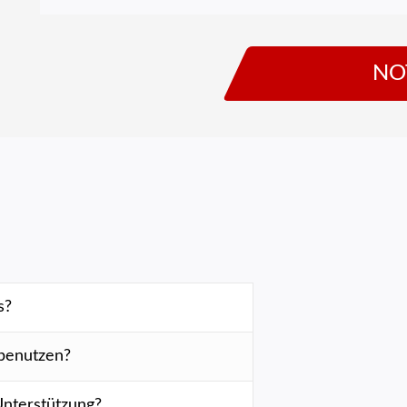
NO
s?
u benutzen?
Unterstützung?