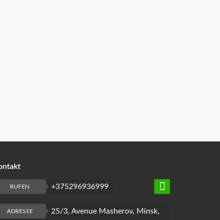
ontakt
+375296936999
RUFEN
25/3, Avenue Masherov, Minsk,
ADRESSE