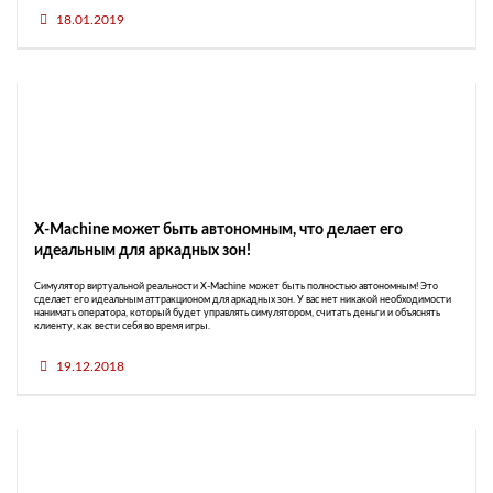
18.01.2019
X-Machine может быть автономным, что делает его
идеальным для аркадных зон!
Симулятор виртуальной реальности X-Machine может быть полностью автономным! Это
сделает его идеальным аттракционом для аркадных зон. У вас нет никакой необходимости
нанимать оператора, который будет управлять симулятором, считать деньги и объяснять
клиенту, как вести себя во время игры.
19.12.2018