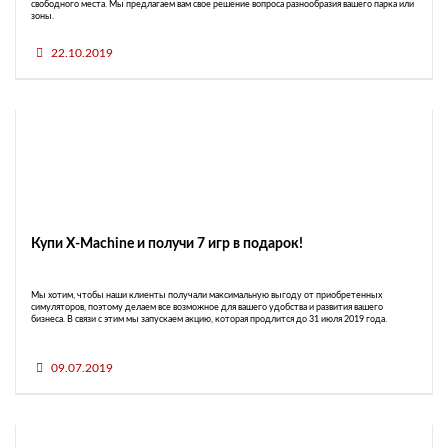
свободного места. Мы предлагаем вам свое решение вопроса разнообразия вашего парка или
зоны.
22.10.2019
Купи X-Machine и получи 7 игр в подарок!
Мы хотим, чтобы наши клиенты получали максимальную выгоду от приобретенных
симуляторов, поэтому делаем все возможное для вашего удобства и развития вашего
бизнеса. В связи с этим мы запускаем акцию, которая продлится до 31 июля 2019 года.
09.07.2019