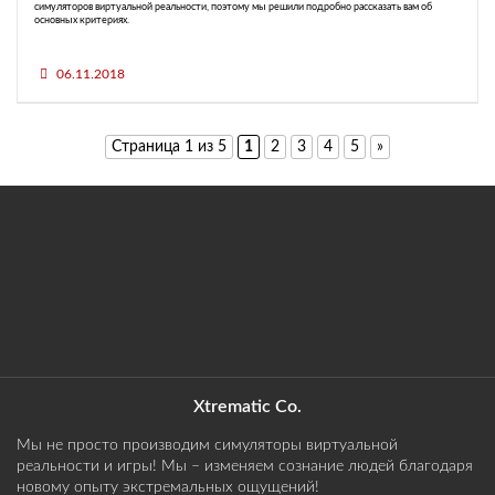
симуляторов виртуальной реальности, поэтому мы решили подробно рассказать вам об
основных критериях.
06.11.2018
Страница 1 из 5
1
2
3
4
5
»
Xtrematic Co.
Мы не просто производим симуляторы виртуальной
реальности и игры! Мы – изменяем сознание людей благодаря
новому опыту экстремальных ощущений!