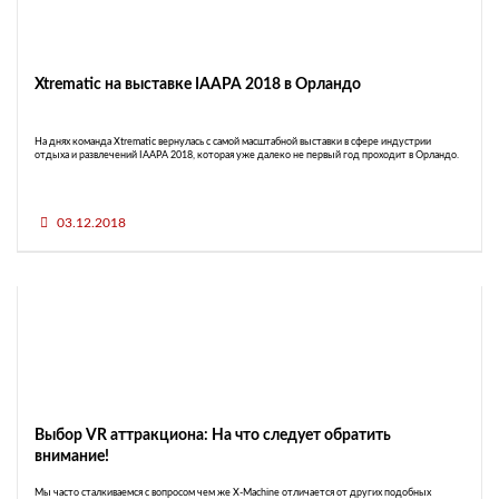
Xtrematic на выставке IAAPA 2018 в Орландо
На днях команда Xtrematic вернулась с самой масштабной выставки в сфере индустрии
отдыха и развлечений IAAPA 2018, которая уже далеко не первый год проходит в Орландо.
03.12.2018
Выбор VR аттракциона: На что следует обратить
внимание!
Мы часто сталкиваемся с вопросом чем же X-Machine отличается от других подобных