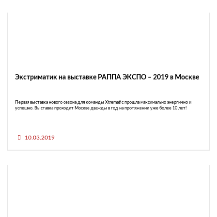
Экстриматик на выставке РАППА ЭКСПО – 2019 в Москве
Первая выставка нового сезона для команды Xtrematic прошла максимально энергично и
успешно. Выставка проходит Москве дважды в год на протяжении уже более 10 лет!
10.03.2019