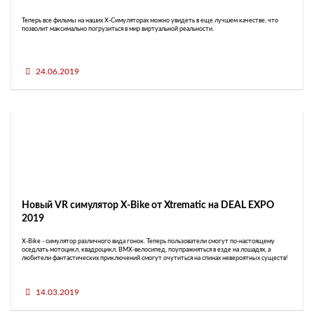
Теперь все фильмы на наших X-Симуляторах можно увидеть в еще лучшем качестве, что
позволит максимально погрузиться в мир виртуальной реальности.
24.06.2019
Новый VR симулятор X-Bike от Xtrematic на DEAL EXPO
2019
X-Bike - симулятор различного вида гонок. Теперь пользователи смогут по-настоящему
оседлать мотоцикл, квадроцикл, BMX-велосипед, поупражняться в езде на лошадях, а
любители фантастических приключений смогут очутиться на спинах невероятных существ!
14.03.2019