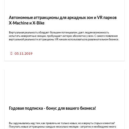
Автономные аттракционы для аркадных зон и VR парков
X-Machine и X-Bike
Виртуальная реальность обладает большим потенциалом, дает людям возможность
испытать невероятные эмоции, пробуждает интерес абсолютно у всех. С самого появления
виртуальной реальности аттракционы VR начали использоваться в развлекательном бизнесе.
05.11.2019
Годовая подписка - бонус для вашего бизнеса!
Вы задумывались над тем, как привлечь не только новых, но и вернуть старых клиентов?
Покупать новые аттракционы каждые несколько месяцев - затратно и необходимо много