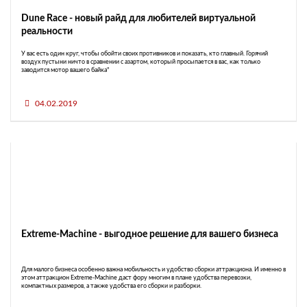
Dune Race - новый райд для любителей виртуальной
реальности
У вас есть один круг, чтобы обойти своих противников и показать, кто главный. Горячий
воздух пустыни ничто в сравнении с азартом, который просыпается в вас, как только
заводится мотор вашего байка"
04.02.2019
Extreme-Machine - выгодное решение для вашего бизнеса
Для малого бизнеса особенно важна мобильность и удобство сборки аттракциона. И именно в
этом аттракцион Extreme-Machine даст фору многим в плане удобства перевозки,
компактных размеров, а также удобства его сборки и разборки.