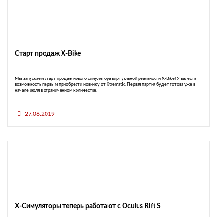
Старт продаж X-Bike
Мы запускаем старт продаж нового симулятора виртуальной реальности X-Bike! У вас есть
возможность первым приобрести новинку от Xtrematic. Первая партия будет готова уже в
начале июля в ограниченном количестве.
27.06.2019
X-Симуляторы теперь работают с Oculus Rift S