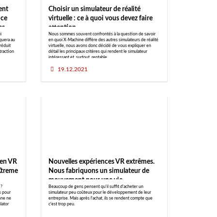
ent
Choisir un simulateur de réalité
 ce
virtuelle : ce à quoi vous devez faire
es
attention
i
Nous sommes souvent confrontés à la question de savoir
iquera au
en quoi X-Machine diffère des autres simulateurs de réalité
réduit
virtuelle, nous avons donc décidé de vous expliquer en
traction
détail les principaux critères qui rendent le simulateur
intéressant et, surtout, rentable.
19.12.2021
 en VR
Nouvelles expériences VR extrêmes.
Xtreme
Nous fabriquons un simulateur de
mouvement pour une vie
 ?
Beaucoup de gens pensent qu'il suffit d'acheter un
merveilleuse
s pour
simulateur peu coûteux pour le développement de leur
nne ne
entreprise. Mais après l'achat, ils se rendent compte que
lator
c'est trop peu.