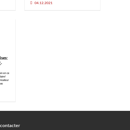
04.12.2021
ises:
X-
oin en ce
laire!
nisateur
pas
 contacter