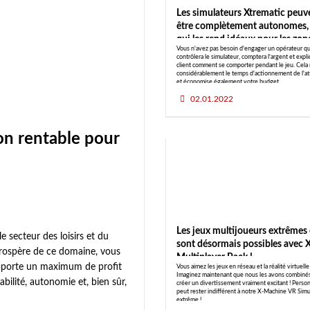
Les simulateurs Xtrematic peuv
être complètement autonomes,
qui les rend idéaux pour les zon
Vous n'avez pas besoin d'engager un opérateur qu
d'arcade !
contrôlera le simulateur, comptera l'argent et expl
client comment se comporter pendant le jeu. Cela 
considérablement le temps d'actionnement de l'at
et économise également votre budget.
02.01.2022
on rentable pour
Les jeux multijoueurs extrêmes
e secteur des loisirs et du
sont désormais possibles avec 
prospère de ce domaine, vous
Multiplayer Pack !
apporte un maximum de profit
Vous aimez les jeux en réseau et la réalité virtuelle
Imaginez maintenant que nous les avons combiné
tabilité, autonomie et, bien sûr,
créer un divertissement vraiment excitant ! Perso
peut rester indifférent à notre X-Machine VR Simu
extrême !