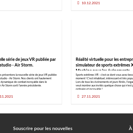
10.12.2021
le série de jeux VR publiée par
Réalité virtuelle pour les entrepr
studio - Air Storm.
simulateur de sports extrêmes 
Machine pour les événements
 présentons la nouvelle série de jeux VR publiée
Sports extrêmes VR - c'est ce dont vous avez bes
 studio - Air Storm. Nos clients ont hautement
moment ! C'est inhabituel, intéressant et très popu
 dynamique de combat incroyable dans le
Lors de tous les événements et jours fériés, l'orga
r Air Storm sorti l'année précédente.
veut montrer aux invités quelque chose qui n'est 
ordinaire et incroyable !
11.2021
27.11.2021
Souscrire pour les nouvelles
À