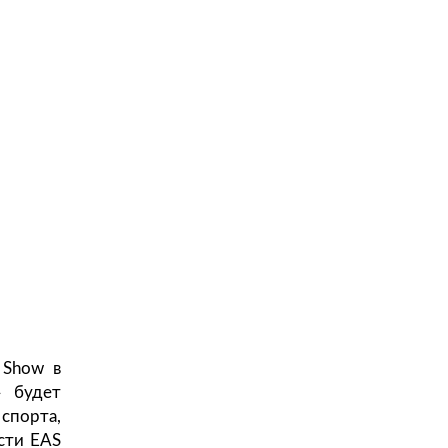
 Show в
» будет
спорта,
сти EAS