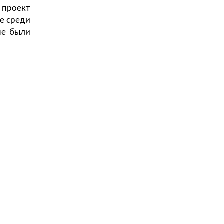
 проект
ке среди
не были