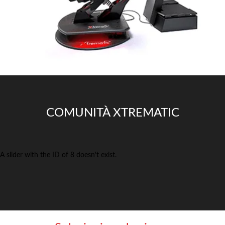
COMUNITÀ XTREMATIC
A slider with the ID of 8 doesn't exist.