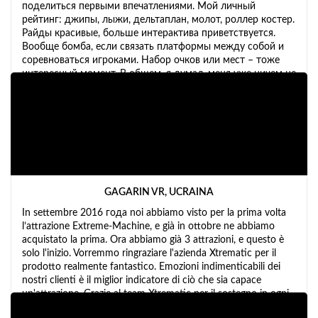
поделиться первыми впечатлениями. Мой личный
рейтинг: джипы, лыжи, дельтаплан, молот, роллер костер.
Райды красивые, больше интерактива приветствуется.
Вообще бомба, если связать платформы между собой и
соревноваться игроками. Набор очков или мест – тоже
интересный момент. В общем, я думал, меня уже ничем не
удивишь, но машинка вызвала у меня бурю эмоций.
GAGARIN VR, UCRAINA
In settembre 2016 года noi abbiamo visto per la prima volta
l’attrazione Extreme-Machine, e già in ottobre ne abbiamo
acquistato la prima. Ora abbiamo già 3 attrazioni, e questo è
solo l'inizio. Vorremmo ringraziare l'azienda Xtrematic per il
prodotto realmente fantastico. Emozioni indimenticabili dei
nostri clienti è il miglior indicatore di ciò che sia capace
un'attrazione. Grazie al team Xtrematic per il sostegno in ogni
problema e per dare l'opportunità di rendere gli utenti felici e