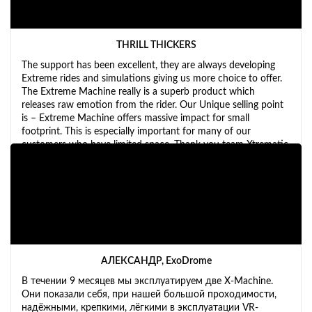
THRILL THICKERS
The support has been excellent, they are always developing
Extreme rides and simulations giving us more choice to offer.
The Extreme Machine really is a superb product which
releases raw emotion from the rider. Our Unique selling point
is – Extreme Machine offers massive impact for small
footprint. This is especially important for many of our
customers who have limited space. Thank you team Xtrematic
for all your hard work.
АЛЕКСАНДР, ExoDrome
В течении 9 месяцев мы эксплуатируем две X-Machine.
Они показали себя, при нашей большой проходимости,
надёжными, крепкими, лёгкими в эксплуатации VR-