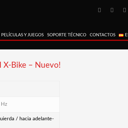
PELÍCULAS Y JUEGOS
SOPORTE TÉCNICO
CONTACTOS
E
al X-Bike – Nuevo!
 Hz
quierda / hacia adelante-