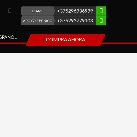
+375296936999
LLAME
+375293779103
APOYO TÉCNICO
SPAÑOL
COMPRA AHORA