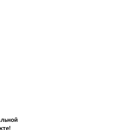
альной
кте!