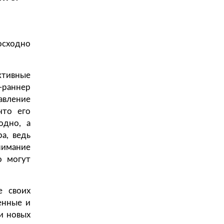
осходно
ктивные
-раннер
авление
что его
одно, а
а, ведь
нимание
о могут
е своих
енные и
и новых