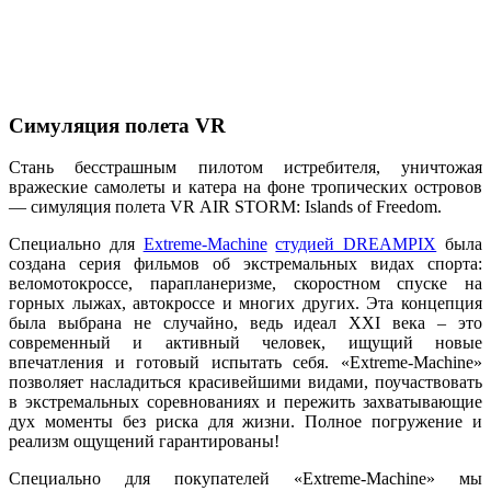
Симуляция полета VR
Стань бесстрашным пилотом истребителя, уничтожая
вражеские самолеты и катера на фоне тропических островов
— симуляция полета VR AIR STORM: Islands of Freedom.
Специально для
Extreme-Machine
студией DREAMPIX
была
создана серия фильмов об экстремальных видах спорта:
веломотокроссе, парапланеризме, скоростном спуске на
горных лыжах, автокроссе и многих других. Эта концепция
была выбрана не случайно, ведь идеал XXI века – это
современный и активный человек, ищущий новые
впечатления и готовый испытать себя. «Extreme-Machine»
позволяет насладиться красивейшими видами, поучаствовать
в экстремальных соревнованиях и пережить захватывающие
дух моменты без риска для жизни. Полное погружение и
реализм ощущений гарантированы!
Специально для покупателей «Extreme-Machine» мы