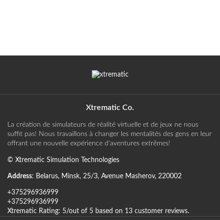
Xtrematic Co.
La création de simulateurs de réalité virtuelle et de jeux ne nous
suffit pas! Nous travaillons à changer les mentalités des gens en leur
offrant une nouvelle expérience d'aventures extrêmes!
©
Xtrematic Simulation Technologies
Address
:
Belarus
,
Minsk
,
25/3, Avenue Masherov
,
220002
+375296936999
+375296936999
Xtrematic
Rating:
5
/out of 5 based on
13
customer reviews
.