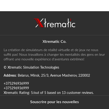
Xtrematic Co.
La création de simulateurs de réalité virtuelle et de jeux ne nous
suffit pas! Nous travaillons à changer les mentalités des gens en leur
offrant une nouvelle expérience d'aventures extrêmes!
©
Xtrematic Simulation Technologies
Address
:
Belarus
,
Minsk
,
25/3, Avenue Masherov
,
220002
+375296936999
+375296936999
Xtrematic
Rating:
5
/out of 5 based on
13
customer reviews
.
Souscrire pour les nouvelles