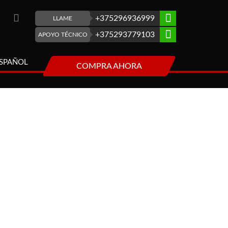
+375296936999
LLAME
+375293779103
APOYO TÉCNICO
SPAÑOL
COMPRA AHORA