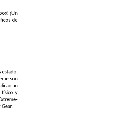
-box! ¡Un
áficos de
s estado,
reme son
lican un
 físico y
«Extreme-
 Gear.