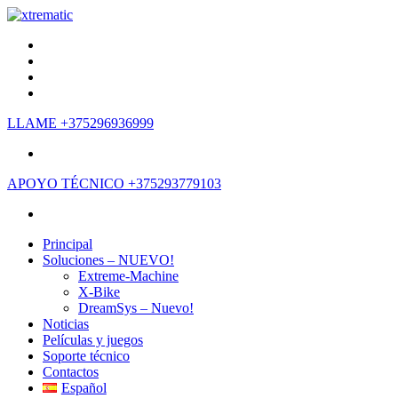
LLAME
+375296936999
APOYO TÉCNICO
+375293779103
Principal
Soluciones – NUEVO!
Extreme-Machine
X-Bike
DreamSys – Nuevo!
Noticias
Películas y juegos
Soporte técnico
Contactos
Español